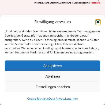
Triennale Jeune Création Luxembourg et Grande Région at
Rotondes
.
Einwilligung verwalten
Um dir ein optimales Erlebnis zu bieten, verwenden wir Technologien wie
Cookies, um Geräteinformationen zu speichern und/oder darauf
zuzugreifen. Wenn du diesen Technologien zustimmst, können wir Daten
wie das Surfverhalten oder eindeutige IDs auf dieser Website
EMAIL:
INFO@LUZIEKURTH.COM
verarbeiten. Wenn du deine Einwillligung nicht erteilst oder zurückziehst,
können bestimmte Merkmale und Funktionen beeinträchtigt werden.
Akzeptieren
© Luzie Kurth 2025
Ablehnen
Einstellungen ansehen
Cookie-Richtlinie
Data Privacy
Legal Info